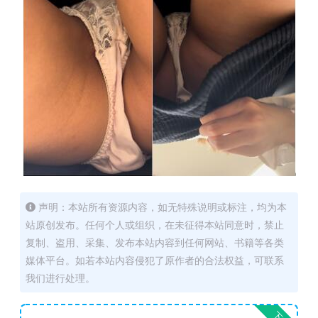
声明：本站所有资源内容，如无特殊说明或标注，均为本
站原创发布。任何个人或组织，在未征得本站同意时，禁止
复制、盗用、采集、发布本站内容到任何网站、书籍等各类
媒体平台。如若本站内容侵犯了原作者的合法权益，可联系
我们进行处理。