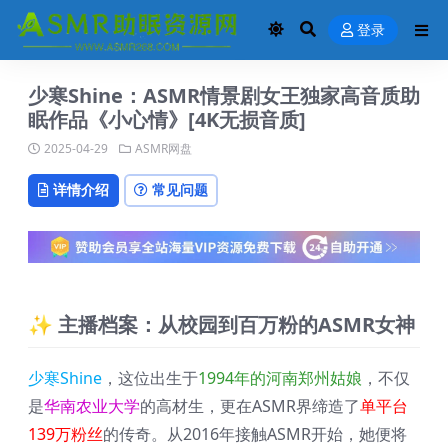
登录
少寒Shine：ASMR情景剧女王独家高音质助
眠作品《小心情》[4K无损音质]
2025-04-29
ASMR网盘
详情介绍
常见问题
✨ 主播档案：从校园到百万粉的ASMR女神
少寒Shine
，这位出生于
1994年的河南郑州姑娘
，不仅
是
华南农业大学
的高材生，更在ASMR界缔造了
单平台
139万粉丝
的传奇。从2016年接触ASMR开始，她便将