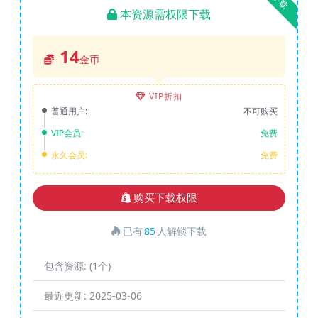
下载
本资源需权限下载
14
金币
VIP折扣
普通用户:
不可购买
VIP会员:
免费
永久会员:
免费
购买下载权限
已有
85
人解锁下载
包含资源:
(1个)
最近更新:
2025-03-06