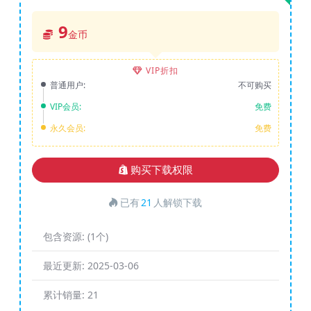
9
金币
VIP折扣
普通用户:
不可购买
VIP会员:
免费
永久会员:
免费
购买下载权限
已有
21
人解锁下载
包含资源:
(1个)
最近更新:
2025-03-06
累计销量:
21