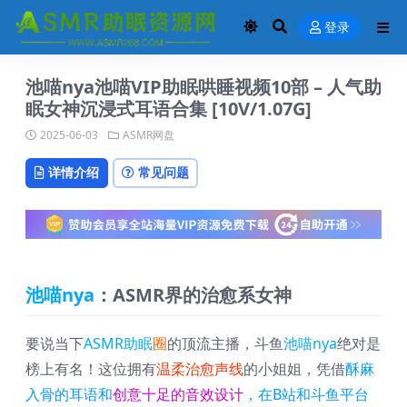
登录
池喵nya池喵VIP助眠哄睡视频10部 – 人气助
眠女神沉浸式耳语合集 [10V/1.07G]
2025-06-03
ASMR网盘
详情介绍
常见问题
池喵nya
：ASMR界的治愈系女神
要说当下
ASMR助眠
圈
的顶流主播，斗鱼
池喵nya
绝对是
榜上有名！这位拥有
温柔治愈声线
的小姐姐，凭借
酥麻
入骨的耳语和
创意十足的音效设计
，在B站和斗鱼平台