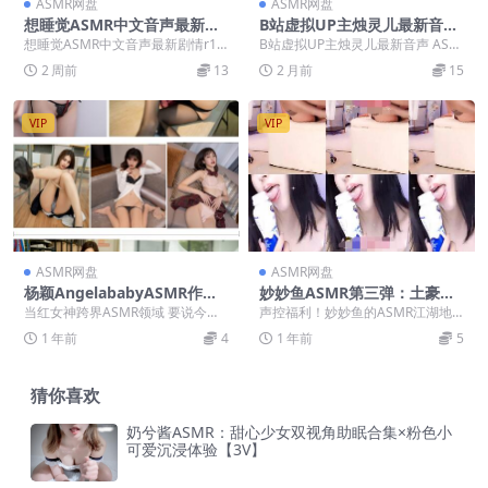
ASMR网盘
ASMR网盘
想睡觉ASMR中文音声最新剧
B站虚拟UP主烛灵儿最新音声
情r18合集-少妇警花7-9[3A+1
ASMR助眠10a/5G【百度网
想睡觉ASMR中文音声最新剧情r18
B站虚拟UP主烛灵儿最新音声 ASM
78M][百度网盘下载]
盘】
合集-少妇警花7-9[3A+178M][百
R助眠10a/5G【百度网盘】最强车
2 周前
13
2 月前
15
度...
神专属下...
VIP
VIP
ASMR网盘
ASMR网盘
杨颖AngelababyASMR作品
妙妙鱼ASMR第三弹：土豪钞
九连发 | 沉浸式AI助眠体验 [6
票枪定制+耳语助眠神操作 [12
当红女神跨界ASMR领域 要说今年A
声控福利！妙妙鱼的ASMR江湖地
84P+835M]
V/803M 35分38]
SMR圈最惊艳的跨界，非杨颖Ange
位 要说当下ASMR圈最会玩创意道
1 年前
4
1 年前
5
laba...
具的主播，虎牙...
猜你喜欢
奶兮酱ASMR：甜心少女双视角助眠合集×粉色小
可爱沉浸体验【3V】