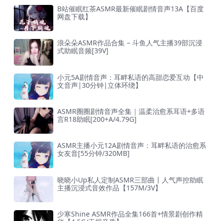
B站催眠红茶ASMR最新催眠剧情音声13A【百度
网盘下载】
浪朵朵ASMR作品合集 – 斗鱼人气主播39部沉浸
式助眠音频[39V]
小元5A剧情音声：耳畔私语的高甜恋爱互动【中
文音声|30分钟|立体环绕】
ASMR圈圈剧情音声全集｜温柔治愈系耳语+多语
言R18助眠[200+A/4.79G]
ASMR主播小元12A剧情音声：耳畔私语的治愈系
女友音[55分钟/320MB]
晓晓小Up私人定制ASMR三部曲丨人气声控助眠
主播沉浸式音效作品【157M/3V】
少寒Shine ASMR作品全集166首+情景剧创作精