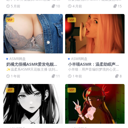
242M【百度盘】 迟早早oi 是一
朵焊在枕头上的感觉，Laurel Jeun
5 月前
10
4 月前
15
位...
e真就...
VIP
VIP
ASMR网盘
ASMR网盘
奶橘尤很橘ASMR爱发电舰长
小羊喵ASMR：温柔助眠声线
音频合集33A：人气助眠主播
+自然音效+角色扮演剧情【7V
✨温柔系ASMR天花板主播 说到奶
小羊喵：用声音编织梦境的心灵治
的沉浸式耳语疗愈【33A】
+2a】
橘尤很橘，那可是ASMR圈里公认
愈师 在ASMR圈子里，小羊喵ASM
1 年前
11
1 年前
8
的“人间小棉袄...
R就像一股清泉...
VIP
VIP