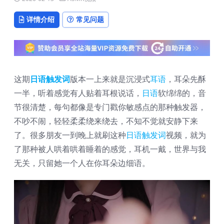
详情介绍
常见问题
这期
日语
触发词
版本一上来就是沉浸式
耳语
，耳朵先酥
一半，听着感觉有人贴着耳根说话，
日语
软绵绵的，音
节很清楚，每句都像是专门戳你敏感点的那种触发器，
不吵不闹，轻轻柔柔绕来绕去，不知不觉就安静下来
了。很多朋友一到晚上就刷这种
日语
触发词
视频，就为
了那种被人哄着哄着睡着的感觉，耳机一戴，世界与我
无关，只留她一个人在你耳朵边细语。