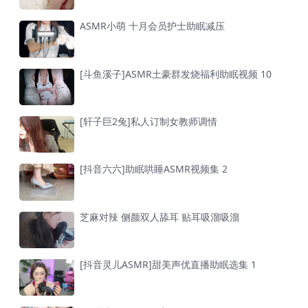
ASMR小萌 十月会员护士助眠减压
[斗鱼溪子]ASMR土豪群发烧福利助眠视频 10
[轩子巨2兔]私人订制女教师调情
[抖音六六]助眠哄睡ASMR视频集 2
芝麻对辣 侧颜双人舔耳 贴耳吸溜吸溜
[抖音灵儿ASMR]甜美声优直播助眠选集 1