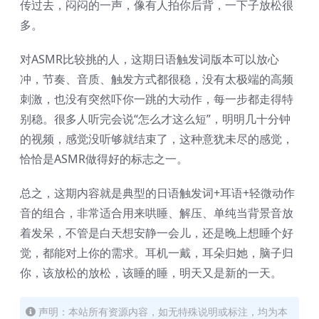
传过去，闷闷的一声，像有人拍你后背，一下子放松很
多。
对ASMR比较挑的人，这期日语触发词版本可以放心
冲，节奏、音质、触发方式都很稳，没有太极端的高频
刺激，也没有突然吓你一跳的大动作，每一步都走得特
别稳。很多人听完会说“怎么才这么短”，明明几十分钟
的视频，感觉没听够就结束了，这种意犹未尽的感觉，
恰恰是ASMR做得好的标志之一。
总之，这期内容就是典型的日语触发词+耳语+轻微动作
音的组合，非常适合用来哄睡、解压、单纯当背景音放
着发呆，不管是白天想安静一会儿，还是晚上想睡个好
觉，都能对上你的需求。耳机一戴，耳朵归她，脑子归
你，该放松的放松，该睡的睡，明天又是新的一天。
声明：本站所有资源内容，如无特殊说明或标注，均为本