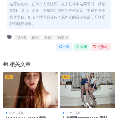
站原创发布。任何个人或组织，在未征得本站同意时，禁止
复制、盗用、采集、发布本站内容到任何网站、书籍等各类
媒体平台。如若本站内容侵犯了原作者的合法权益，可联系
我们进行处理。
ASMR
日语
耳语
触发词
分享
收藏
点赞(
0
)
相关文章
VIP
VIP
ASMR视频
ASMR视频
EUNSONGS ASMR 亲吻
斗鱼曦曦staceyASMR福利合