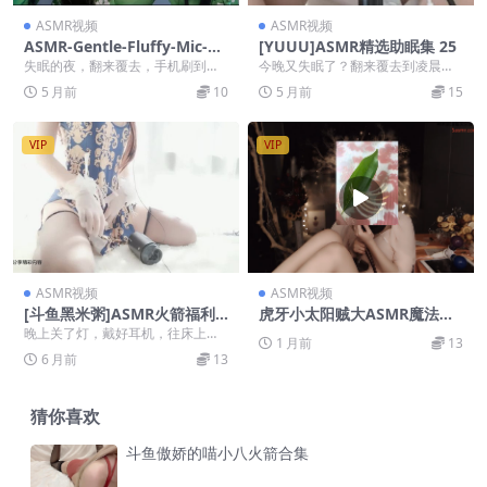
ASMR视频
ASMR视频
ASMR-Gentle-Fluffy-Mic-Br
[YUUU]ASMR精选助眠集 25
ushing–“Good-Night”-Whis
失眠的夜，翻来覆去，手机刷到没
今晚又失眠了？翻来覆去到凌晨两
pers-in-Different-Language
电？那就来段MELODY ASMR吧，
三点，刷到这儿就算你捡到宝了。Y
5 月前
10
5 月前
15
s
这期“不同语...
UUU 这一期《A...
VIP
VIP
ASMR视频
ASMR视频
[斗鱼黑米粥]ASMR火箭福利
虎牙小太阳贼大ASMR魔法书
长腿旗袍装
福利5弹舌助眠
晚上关了灯，戴好耳机，往床上一
1 月前
13
躺，满屏就剩下一个穿着旗袍的小
6 月前
13
姐姐，谁能顶得住？斗...
猜你喜欢
斗鱼傲娇的喵小八火箭合集