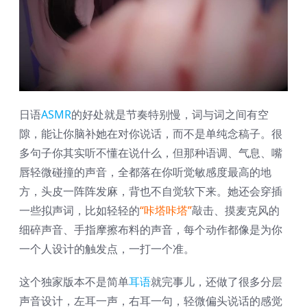
日语
ASMR
的好处就是节奏特别慢，词与词之间有空
隙，能让你脑补她在对你说话，而不是单纯念稿子。很
多句子你其实听不懂在说什么，但那种语调、气息、嘴
唇轻微碰撞的声音，全都落在你听觉敏感度最高的地
方，头皮一阵阵发麻，背也不自觉软下来。她还会穿插
一些拟声词，比如轻轻的
“咔塔咔塔”
敲击、摸麦克风的
细碎声音、手指摩擦布料的声音，每个动作都像是为你
一个人设计的触发点，一打一个准。
这个独家版本不是简单
耳语
就完事儿，还做了很多分层
声音设计，左耳一声，右耳一句，轻微偏头说话的感觉