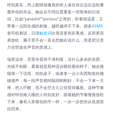
特别真实，闭上眼睛就像真的有人凑在你左边右边轮番
轰炸你的耳朵。她会在不同位置重复一些简单的日语
词，比如“yasashii”“yorisou”之类的，听着很温柔，又
带着一点陌生感的刺激，越听越停不下来。很多
ASMR
老司机都说，日语
触发词
比母语更有距离感，反而更容
易放松，脑子里不会一直去想她在说什么，而是把注意
力全部放在声音的质感上。
场景这块，背景布置得干净利落，没什么多余的东西，
光线不刺眼，看着就是那种适合睡前看的样子。她会慢
慢摸一下话筒、拍拍桌子，或者拿一点小东西制造轻微
碰撞声，每一段声音都间隔得刚刚好，不会一下来一大
堆，把人吓醒，也不会空太久让你觉得尴尬。这种节奏
感对特别难入睡的人特别友好，跟着她的节奏慢慢放松
下来，像有人牵着你的手一样，一步一步把你从焦虑里
拉回来。