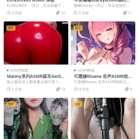
集 21
EUNSONGS 一开口，耳朵就麻了
曦曦Stacey一开口，耳朵直接怀
有没有！这谁顶得住，一个“恩颂”直
孕，懂？ 斗鱼ASMR圈子里，曦曦S
4 月前
10
5 月前
11
接把人拿捏...
tacey...
VIP
VIP
ASMR视频
ASMR网盘
Maimy系列ASMR舔耳darlin
可露娜Kluana 音声ASMR助
g
眠少女音8A【百度网盘下载】
晚上躺在床上翻来覆去睡不着？白
可露娜Kluana 音声ASMR助眠少女
天被工作搞得神经紧绷，脑袋里全
音8A【百度网盘下载】 可露娜正在
5 月前
13
4 月前
9
是弹幕？来来来，直接...
努力成...
VIP
VIP