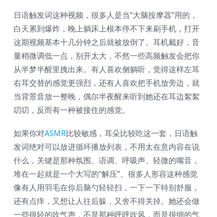
日语触发词这种视频，很多人是当“大脑按摩器”用的，
白天累到爆炸，晚上躺床上根本停不下来刷手机，打开
这期视频基本十几分钟之后就被放倒了。耳机戴好，音
量稍微调低一点，别开太大，不然一些高频触发会把你
从半梦半醒里拽出来。有人喜欢侧躺听，觉得这样左耳
右耳交替的感觉更强烈，还有人喜欢把手机放旁边，就
当背景音放一整晚，偶尔半夜醒来听到她还在耳边絮絮
叨叨，反而有一种被接住的感觉。
如果你对
ASMR
比较敏感，耳朵比较吃这一套，日语触
发词绝对可以放进循环播放列表，不用太在意内容在说
什么，关键是那种氛围、语调、呼吸声、轻微的嘴音，
堆在一起就是一个大写的“解压”。很多人形容这种感觉
像有人用羽毛在你后脑勺轻轻扫，一下一下特别舒服，
还有点痒，又想让人往后躲，又舍不得关掉。她还会做
一些很轻的吹气声，不是那种呼呼吹风，而是很细的气