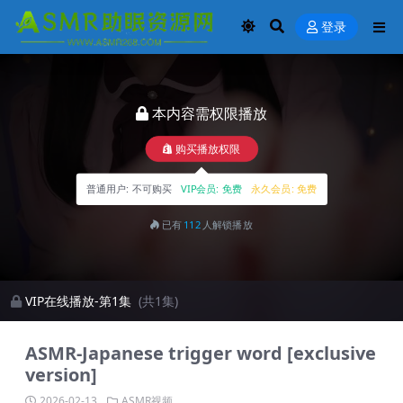
登录
本内容需权限播放
购买播放权限
普通用户:
不可购买
VIP会员:
免费
永久会员:
免费
已有
112
人解锁播放
VIP在线播放-第1集
(共1集)
ASMR-Japanese trigger word [exclusive
version]
2026-02-13
ASMR视频