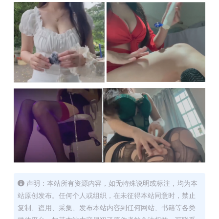
声明：本站所有资源内容，如无特殊说明或标注，均为本
站原创发布。任何个人或组织，在未征得本站同意时，禁止
复制、盗用、采集、发布本站内容到任何网站、书籍等各类