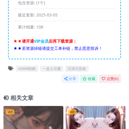
包含资源:
(1个)
最近更新:
2025-03-05
累计销量:
108
★★请开通
VIP会员
后再下载资源；
★★若资源掉链请提交工单补链，禁止恶意投诉！
ASMR助眠
一盒土豆酱
沉浸式音效
分享
收藏
点赞(
0
)
相关文章
VIP
VIP