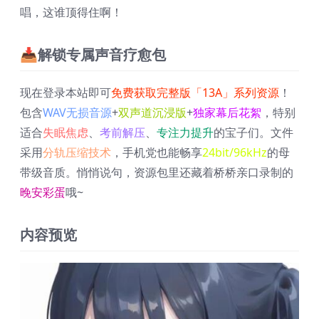
唱，这谁顶得住啊！
📥解锁专属声音疗愈包
现在登录本站即可
免费获取完整版「13A」系列资源
！
包含
WAV无损音源
+
双声道沉浸版
+
独家幕后花絮
，特别
适合
失眠焦虑
、
考前解压
、
专注力提升
的宝子们。文件
采用
分轨压缩技术
，手机党也能畅享
24bit/96kHz
的母
带级音质。悄悄说句，资源包里还藏着桥桥亲口录制的
晚安彩蛋
哦~
内容预览