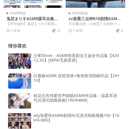
ASMR网盘
ASMR网盘
鬼花まりすASMR舔耳合集：
cv凌晨三点钟R18剧情ASMR
日系治愈系助眠女神的沉浸式
音声30A：沉浸式耳语与角色
【声控福利】鬼花まりすの甜美暴
耳语魔法师：cv凌晨三点钟的个人
音疗[16V/23.8G]
扮演的颅内盛宴 [R18剧情AS
击 要说ASMR圈治愈系天花板，鬼
魅力 在ASMR宇宙中，cv凌晨三点
1 年前
13
1 年前
9
MR音声30A]
花まりす绝对当仁...
钟犹如暗夜里...
猜你喜欢
少寒Shine：ASMR情景剧女王超全作品集【42V
+2.2G】[MP4/无损音质]
白鹿姬ASMR 自然音效+角色扮演助眠作品【2V+
1V】
桂花元宵纯爱音声助眠ASMR作品集：温柔耳语
与沉浸式助眠体验[19V/648M]
aily张爱玲ASMR剧情向沉浸式助眠视频10V【10
V/4.68G】