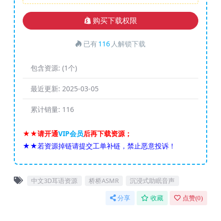
购买下载权限
已有
116
人解锁下载
包含资源:
(1个)
最近更新:
2025-03-05
累计销量:
116
★★请开通
VIP会员
后再下载资源；
★★若资源掉链请提交工单补链，禁止恶意投诉！
中文3D耳语资源
桥桥ASMR
沉浸式助眠音声
分享
收藏
点赞(
0
)