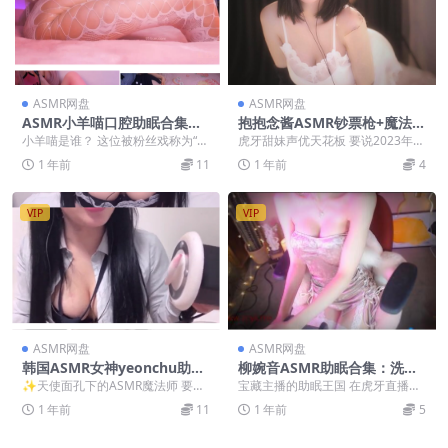
ASMR网盘
ASMR网盘
ASMR小羊喵口腔助眠合集｜
抱抱念酱ASMR钞票枪+魔法书
超真实口腔音+沉浸式触发体
定制7部｜萌系治愈系主播声
小羊喵是谁？ 这位被粉丝戏称为“声
虎牙甜妹声优天花板 要说2023年A
验 [35V+10G]
控福利 [7V/3.1G]
控棉花糖”的ASMR创...
SMR圈最治愈的发现，非抱抱念酱
1 年前
11
1 年前
4
莫属！这位虎...
VIP
VIP
ASMR网盘
ASMR网盘
韩国ASMR女神yeonchu助眠
柳婉音ASMR助眠合集：洗头
视频：暴力掏耳+触发音【3V3
音效+口腔音沉浸体验【7V/1.
✨天使面孔下的ASMR魔法师 要说
宝藏主播的助眠王国 在虎牙直播的
12M】
7G】
韩国ASMR界的宝藏女孩，yeonchu
深夜档里，有位被粉丝称作“漂亮姐
1 年前
11
1 年前
5
绝对当...
姐&...