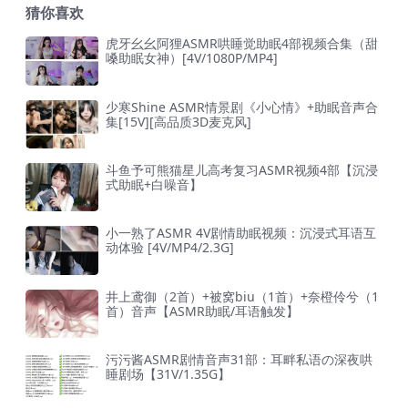
猜你喜欢
虎牙幺幺阿狸ASMR哄睡觉助眠4部视频合集（甜
嗓助眠女神）[4V/1080P/MP4]
少寒Shine ASMR情景剧《小心情》+助眠音声合
集[15V][高品质3D麦克风]
斗鱼予可熊猫星儿高考复习ASMR视频4部【沉浸
式助眠+白噪音】
小一熟了ASMR 4V剧情助眠视频：沉浸式耳语互
动体验 [4V/MP4/2.3G]
井上鸢御（2首）+被窝biu（1首）+奈橙伶兮（1
首）音声【ASMR助眠/耳语触发】
污污酱ASMR剧情音声31部：耳畔私语の深夜哄
睡剧场【31V/1.35G】