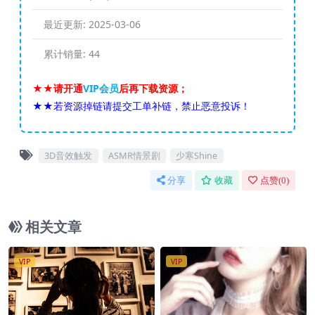
最近更新:
2025-03-06
累计销量:
44
★★请开通
VIP会员
后再下载资源；
★★若资源掉链请提交工单补链，禁止恶意投诉！
3D音效触发
ASMR情景剧
少寒Shine
分享
收藏
点赞(
0
)
相关文章
VIP
VIP