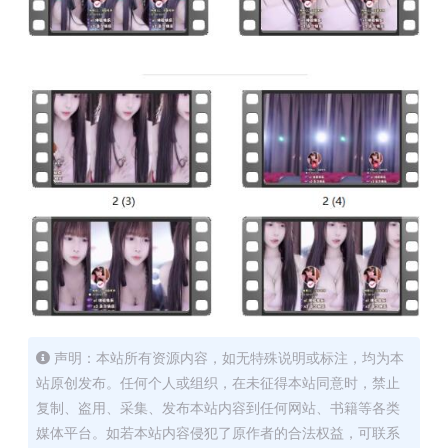
声明：本站所有资源内容，如无特殊说明或标注，均为本
站原创发布。任何个人或组织，在未征得本站同意时，禁止
复制、盗用、采集、发布本站内容到任何网站、书籍等各类
媒体平台。如若本站内容侵犯了原作者的合法权益，可联系